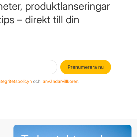
eter, produktlanseringar
ps – direkt till din
Prenumerera nu
ntegritetspolicyn
och
användarvillkoren
.