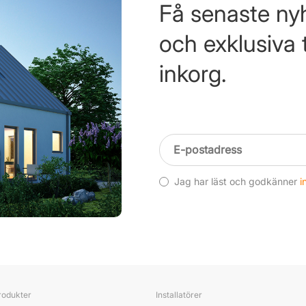
Få senaste nyh
och exklusiva ti
inkorg.
Jag har läst och godkänner
i
rodukter
Installatörer