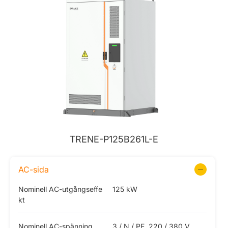
TRENE-P125B261L-E
AC-sida
Nominell AC-utgångseffe
125 kW
kt
Nominell AC-spänning
3 / N / PE, 220 / 380 V