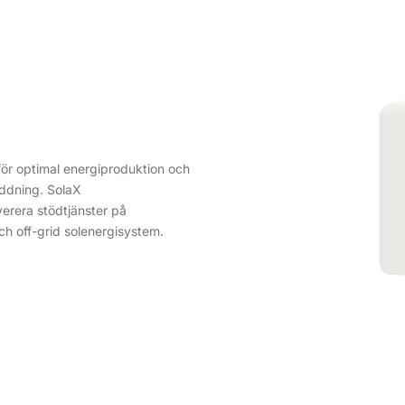
för optimal energiproduktion och
addning. SolaX
erera stödtjänster på
och off-grid solenergisystem.