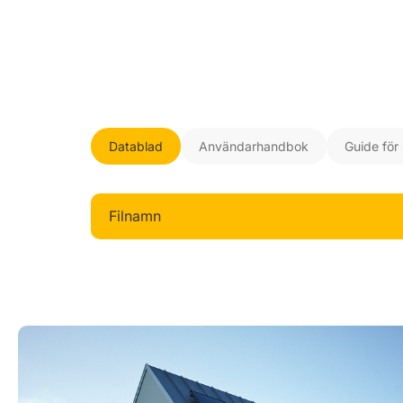
Datablad
Användarhandbok
Guide för 
Filnamn