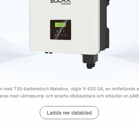
on med T30-batterietoch Matebox, utgör X-ESS G4, en omfattande en
reras med värmepump och smarta elbilsladdare och erbjuder en pålitl
Ladda ner datablad