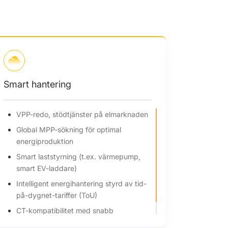
Smart hantering
VPP-redo, stödtjänster på elmarknaden
Global MPP-sökning för optimal
energiproduktion
Smart laststyrning (t.ex. värmepump,
smart EV-laddare)
Intelligent energihantering styrd av tid-
på-dygnet-tariffer (ToU)
CT-kompatibilitet med snabb
lastrespons på bara 0,3 sekunder