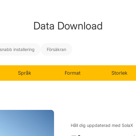
Data Download
snabb installering
Försäkran
Språk
Format
Storlek
Håll dig uppdaterad med SolaX