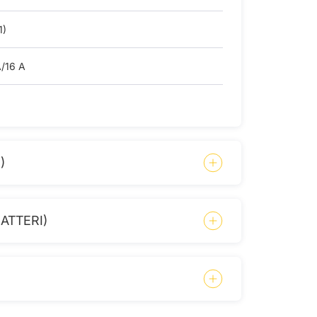
1)
A/16 A
)
ATTERI)