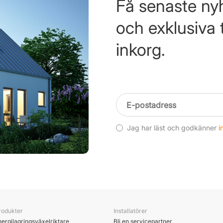
Få senaste nyh
och exklusiva ti
inkorg.
Jag har läst och godkänner
i
rodukter
Installatörer
nergilagringsväxelriktare
Bli en servicepartner