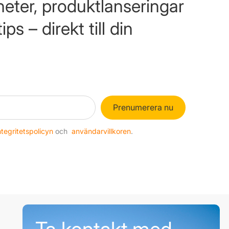
eter, produktlanseringar
ps – direkt till din
Prenumerera nu
ntegritetspolicyn
och
användarvillkoren
.